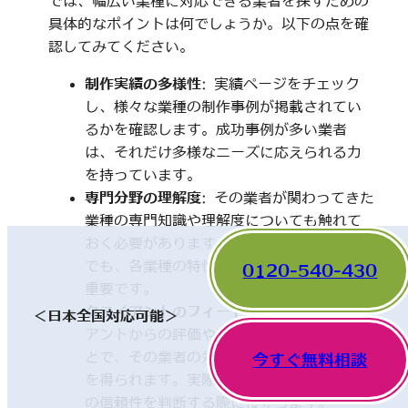
では、幅広い業種に対応できる業者を探すための
具体的なポイントは何でしょうか。以下の点を確
認してみてください。
制作実績の多様性
: 実績ページをチェック
し、様々な業種の制作事例が掲載されてい
るかを確認します。成功事例が多い業者
は、それだけ多様なニーズに応えられる力
を持っています。
専門分野の理解度
: その業者が関わってきた
業種の専門知識や理解度についても触れて
おく必要があります。一見、異なった分野
でも、各業種の特性を理解していることが
0120-540-430
重要です。
クライアントのフィードバック
: 他のクライ
＜日本全国対応可能＞
アントからの評価やレビューを確認するこ
とで、その業者の対応や成果に関する情報
今すぐ無料相談
を得られます。実際の利用者の声は、業者
の信頼性を判断する際に役立ちます。