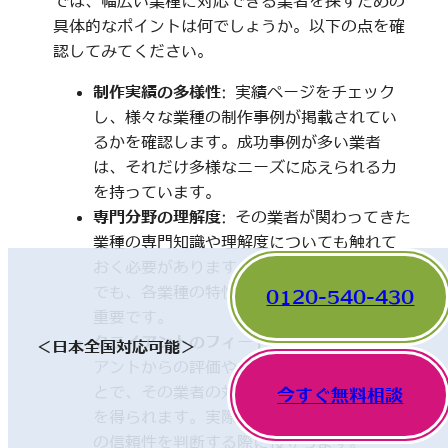
では、幅広い業種に対応できる業者を探すための
具体的なポイントは何でしょうか。以下の点を確
認してみてください。
制作実績の多様性
: 実績ページをチェック
し、様々な業種の制作事例が掲載されてい
るかを確認します。成功事例が多い業者
は、それだけ多様なニーズに応えられる力
を持っています。
専門分野の理解度
: その業者が関わってきた
業種の専門知識や理解度についても触れて
おく必要があります。一見、異なった分野
でも、各業種の特性を理解していることが
0120-540-430
重要です。
クライアントのフィードバック
: 他のクライ
＜日本全国対応可能＞
アントからの評価やレビューを確認するこ
とで、その業者の対応や成果に関する情報
今すぐ無料相談
を得られます。実際の利用者の声は、業者
の信頼性を判断する際に役立ちます。