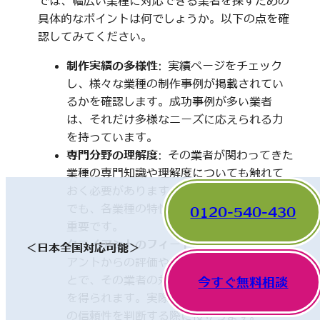
では、幅広い業種に対応できる業者を探すための
具体的なポイントは何でしょうか。以下の点を確
認してみてください。
制作実績の多様性
: 実績ページをチェック
し、様々な業種の制作事例が掲載されてい
るかを確認します。成功事例が多い業者
は、それだけ多様なニーズに応えられる力
を持っています。
専門分野の理解度
: その業者が関わってきた
業種の専門知識や理解度についても触れて
おく必要があります。一見、異なった分野
でも、各業種の特性を理解していることが
0120-540-430
重要です。
クライアントのフィードバック
: 他のクライ
＜日本全国対応可能＞
アントからの評価やレビューを確認するこ
とで、その業者の対応や成果に関する情報
今すぐ無料相談
を得られます。実際の利用者の声は、業者
の信頼性を判断する際に役立ちます。