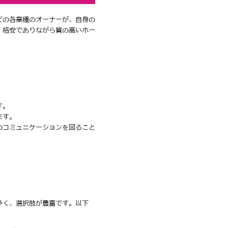
どの各業種のオーナーが、自身の
、格安でありながら質の高いホー
す。
ます。
のコミュニケーションを図ること
多く、選択肢が豊富です。以下