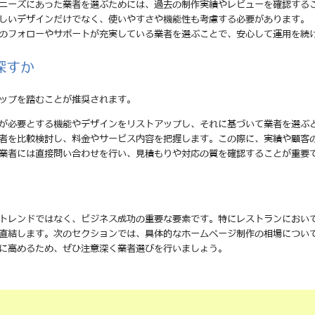
のニーズにあった業者を選ぶためには、過去の制作実績やレビューを確認する
美しいデザインだけでなく、使いやすさや機能性も考慮する必要があります。
後のフォローやサポートが充実している業者を選ぶことで、安心して運用を続
探すか
ップを踏むことが推奨されます。
分が必要とする機能やデザインをリストアップし、それに基づいて業者を選ぶ
業者を比較検討し、料金やサービス内容を把握します。この際に、実績や顧客
る業者には直接問い合わせを行い、見積もりや対応の質を確認することが重要
トレンドではなく、ビジネス成功の重要な要素です。特にレストランにおい
直結します。次のセクションでは、具体的なホームページ制作の相場につい
に高めるため、ぜひ注意深く業者選びを行いましょう。