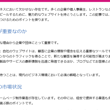
ネスにおいて欠かせない存在です。多くの企業や個人事業主、レストランな
ピールするために、魅力的なウェブサイトを持とうとします。この記事では
つけるためのポイントを探ります。
が重要なのか
な理由から企業や団体にとって重要です。
: 自社のウェブサイトは、顧客に企業の情報や理念を伝える重要なツールで
ジンからのトラフィックを得ることで、新たな顧客を獲得する可能性が高まり
の製品やサービスの最新情報を迅速に発信できるほか、ブログなどでお客様と
持つことは、現代のビジネス環境において必須の戦略となっています。
の市場状況
ームページ制作業者が存在しています。その中には、格安で提供する業者も
選ぶ際のポイントです。