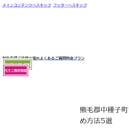
メインコンテンツへスキップ
フッターへスキップ
制作実績
ご依頼の流れ
よくあるご質問
料金プラン
0120-540-430
今すぐ無料相談
熊毛郡中種子町
め方法5選