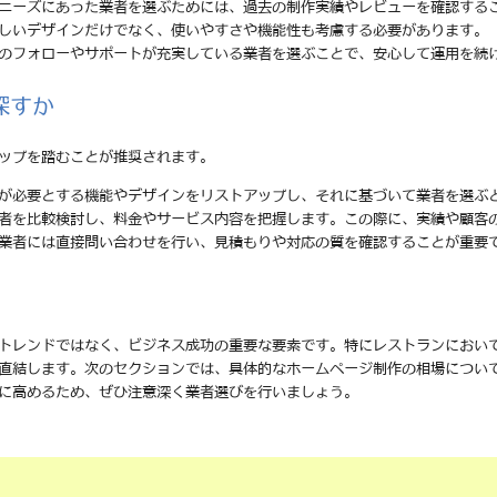
のニーズにあった業者を選ぶためには、過去の制作実績やレビューを確認する
美しいデザインだけでなく、使いやすさや機能性も考慮する必要があります。
後のフォローやサポートが充実している業者を選ぶことで、安心して運用を続
探すか
ップを踏むことが推奨されます。
分が必要とする機能やデザインをリストアップし、それに基づいて業者を選ぶ
業者を比較検討し、料金やサービス内容を把握します。この際に、実績や顧客
る業者には直接問い合わせを行い、見積もりや対応の質を確認することが重要
トレンドではなく、ビジネス成功の重要な要素です。特にレストランにおい
直結します。次のセクションでは、具体的なホームページ制作の相場につい
に高めるため、ぜひ注意深く業者選びを行いましょう。