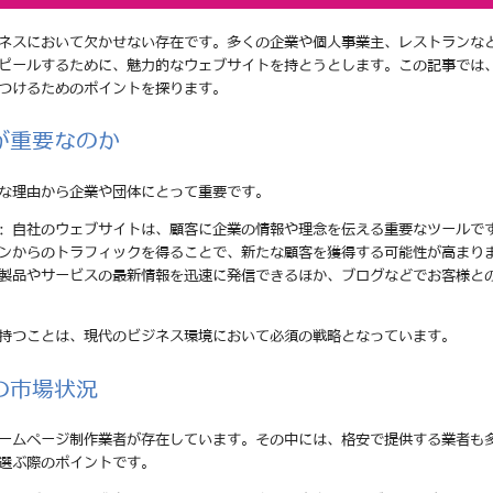
ネスにおいて欠かせない存在です。多くの企業や個人事業主、レストランな
ピールするために、魅力的なウェブサイトを持とうとします。この記事では
つけるためのポイントを探ります。
が重要なのか
な理由から企業や団体にとって重要です。
: 自社のウェブサイトは、顧客に企業の情報や理念を伝える重要なツールで
ジンからのトラフィックを得ることで、新たな顧客を獲得する可能性が高まり
の製品やサービスの最新情報を迅速に発信できるほか、ブログなどでお客様と
持つことは、現代のビジネス環境において必須の戦略となっています。
の市場状況
ームページ制作業者が存在しています。その中には、格安で提供する業者も
選ぶ際のポイントです。