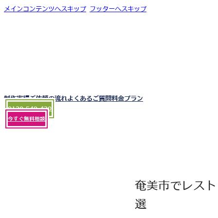
メインコンテンツへスキップ
フッターへスキップ
制作実績
ご依頼の流れ
よくあるご質問
料金プラン
0120-540-430
今すぐ無料相談
奄美市でレスト
選