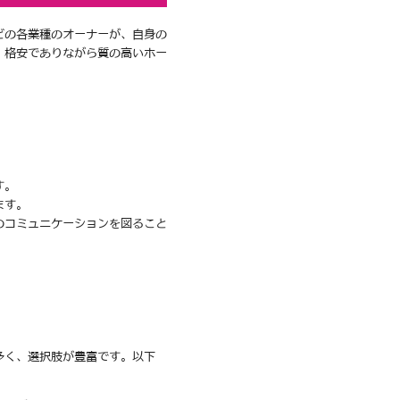
どの各業種のオーナーが、自身の
、格安でありながら質の高いホー
す。
ます。
のコミュニケーションを図ること
多く、選択肢が豊富です。以下