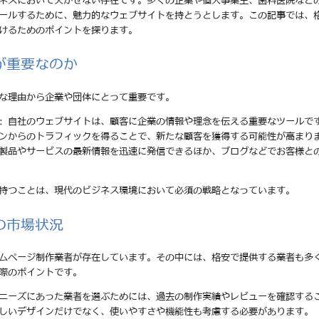
ネスにおいて欠かせない存在です。多くの企業や個人事業主、歯科医院など
ールするために、魅力的なウェブサイトを持とうとします。この記事では、
けるためのポイントを探ります。
が重要なのか
な理由から企業や団体にとって重要です。
: 自社のウェブサイトは、顧客に企業の情報や理念を伝える重要なツールで
ジンからのトラフィックを得ることで、新たな顧客を獲得する可能性が高まり
の製品やサービスの最新情報を迅速に発信できるほか、ブログなどでお客様と
持つことは、現代のビジネス環境において必須の戦略となっています。
の市場状況
ムページ制作業者が存在しています。その中には、格安で提供する業者も多
際のポイントです。
のニーズにあった業者を選ぶためには、過去の制作実績やレビューを確認する
美しいデザインだけでなく、使いやすさや機能性も考慮する必要があります。