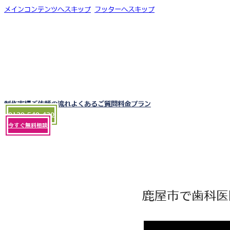
メインコンテンツへスキップ
フッターへスキップ
制作実績
ご依頼の流れ
よくあるご質問
料金プラン
0120-540-430
今すぐ無料相談
鹿屋市で歯科医