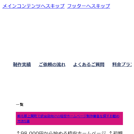
メインコンテンツへスキップ
フッターへスキップ
制作実績
ご依頼の流れ
よくあるご質問
料金プラ
一覧
熊毛郡上関町で飲食店向けの格安ホームページ制作業者を探すお勧め
方法5選
↑98,000円から始める格安ホームページ ↑初期