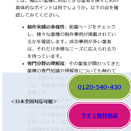
では、幅広い業種に対応できる業者を探すための
具体的なポイントは何でしょうか。以下の点を確
認してみてください。
制作実績の多様性
: 実績ページをチェック
し、様々な業種の制作事例が掲載されてい
るかを確認します。成功事例が多い業者
は、それだけ多様なニーズに応えられる力
を持っています。
専門分野の理解度
: その業者が関わってきた
業種の専門知識や理解度についても触れて
おく必要があります。一見、異なった分野
でも、各業種の特性を理解していることが
0120-540-430
重要です。
クライアントのフィードバック
: 他のクライ
＜日本全国対応可能＞
アントからの評価やレビューを確認するこ
とで、その業者の対応や成果に関する情報
今すぐ無料相談
を得られます。実際の利用者の声は、業者
の信頼性を判断する際に役立ちます。